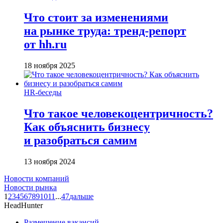
Что стоит за изменениями
на рынке труда: тренд-репорт
от hh.ru
18 ноября 2025
HR-беседы
Что такое человеко­центричность?
Как объяснить бизнесу
и разобраться самим
13 ноября 2024
Новости компаний
Новости рынка
1
2
3
4
5
6
7
8
9
10
11
...
47
дальше
HeadHunter
Размещение вакансий